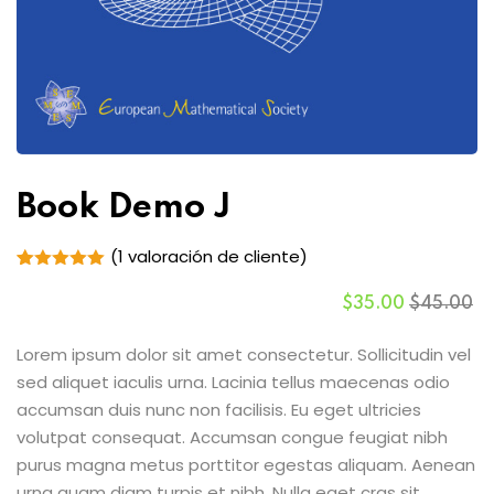
Book Demo J
(
1
valoración de cliente)
Valorado
1
con
5.00
$
35
.00
$
45
.00
de 5 en
base a
valoración
Lorem ipsum dolor sit amet consectetur. Sollicitudin vel
de un
sed aliquet iaculis urna. Lacinia tellus maecenas odio
cliente
accumsan duis nunc non facilisis. Eu eget ultricies
volutpat consequat. Accumsan congue feugiat nibh
purus magna metus porttitor egestas aliquam. Aenean
urna quam diam turpis et nibh. Nulla eget cras sit