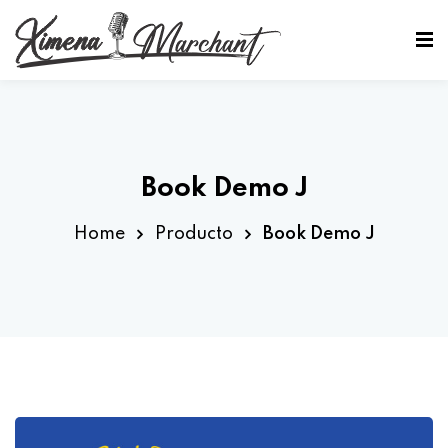
Sign in
Sign up
Sign in
Don’t have an account?
Sign up
Book Demo J
Home
Producto
Book Demo J
Lost your password?
Remember me