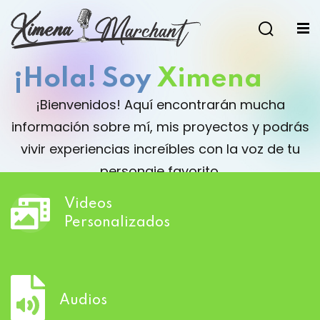
Sign in
Sign up
¡Hola! Soy
Ximena
Sign in
Don’t have an account?
Sign up
¡Bienvenidos! Aquí encontrarán mucha
información sobre mí, mis proyectos y podrás
vivir experiencias increíbles con la voz de tu
personaje favorito.
Videos
Personalizados
Lost your password?
Remember me
Audios