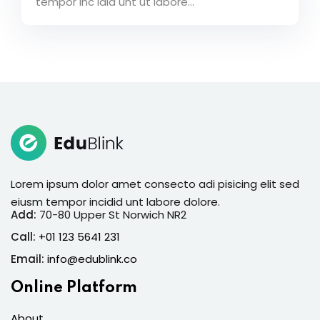
tempor inc idid unt ut labore...
Lorem ipsum dolor amet consecto adi pisicing elit sed
eiusm tempor incidid unt labore dolore.
Add:
70-80 Upper St Norwich NR2
Call:
+01 123 5641 231
Email:
info@edublink.co
Online Platform
About