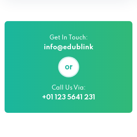
Get In Touch:
info@edublink
or
Call Us Via:
+01 123 5641 231