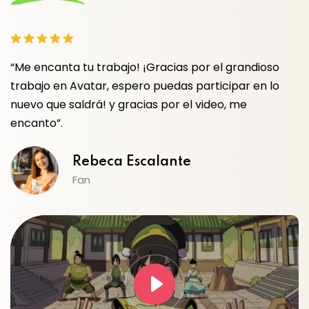
 el grandioso
"Ximena, gracias por los audios, soy fan
ticipar en lo
que vi a Toph por primera vez, espero v
ideo, me
en otros proyectos, saludos!!".
César Alejandro
Fan