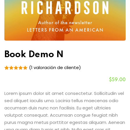
Book Demo N
(
1
valoración de cliente)
Valorado
1
con
5.00
$
59
.00
de 5 en
base a
valoración
Lorem ipsum dolor sit amet consectetur. Sollicitudin vel
de un
sed aliquet iaculis urna. Lacinia tellus maecenas odio
cliente
accumsan duis nunc non facilisis. Eu eget ultricies
volutpat consequat. Accumsan congue feugiat nibh
purus magna metus porttitor egestas aliquam. Aenean
urna quam diam turpis et nibh. Nulla eget cras sit