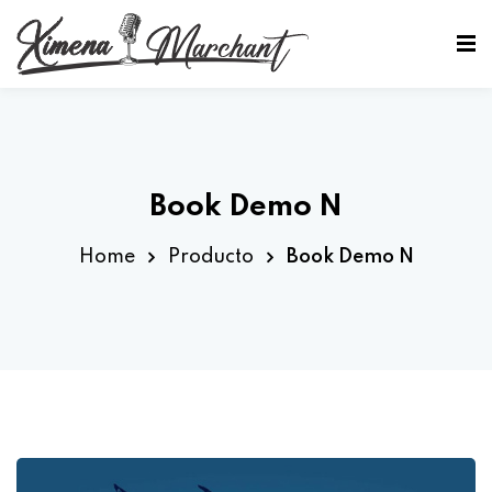
Sign in
Sign up
Sign in
Don’t have an account?
Sign up
Book Demo N
Home
Producto
Book Demo N
Lost your password?
Remember me