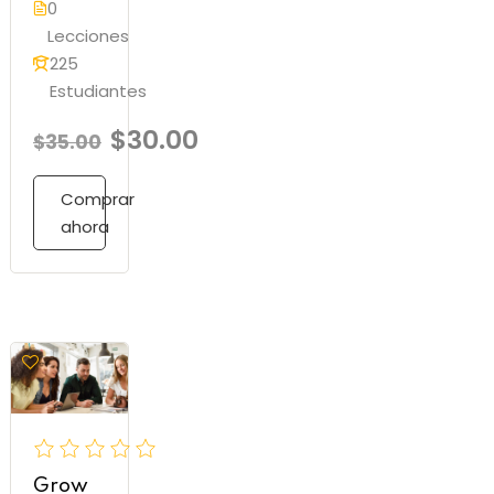
0
Lecciones
225
Estudiantes
$30.00
$35.00
Comprar
ahora
Grow