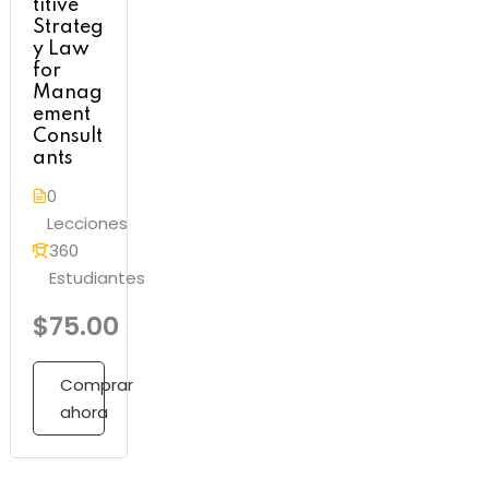
titive
Strateg
y Law
for
Manag
ement
Consult
ants
0
Lecciones
360
Estudiantes
$75.00
Comprar
ahora