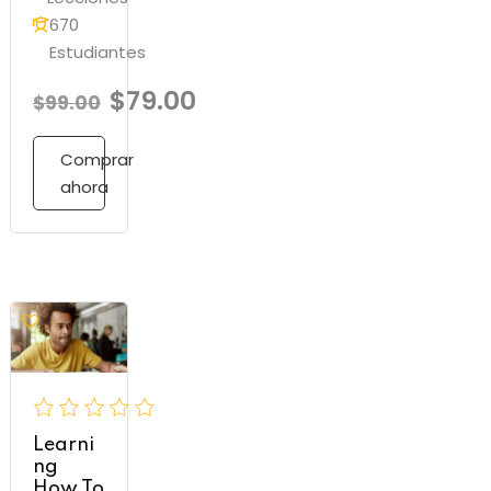
670
Estudiantes
$79.00
$99.00
Comprar
ahora
Learni
ng
How To