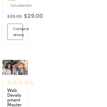
Estudiantes
$29.00
$39.00
Comprar
ahora
Web
Develo
pment
Master