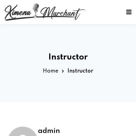
Sign in
Sign up
Sign in
Don’t have an account?
Sign up
Instructor
Home
Instructor
Lost your password?
Remember me
admin