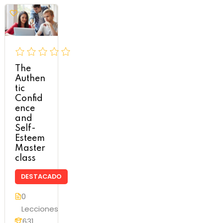
The
Authen
tic
Confid
ence
and
Self-
Esteem
Master
class
DESTACADO
0
Lecciones
631