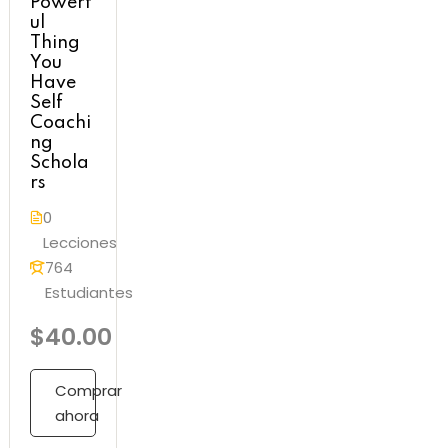
Powerf
ul
Thing
You
Have
Self
Coachi
ng
Schola
rs
0
Lecciones
764
Estudiantes
$40.00
Comprar
ahora