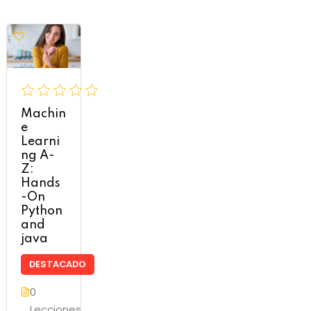
Machin
e
Learni
ng A-
Z:
Hands
-On
Python
and
java
DESTACADO
0
Lecciones