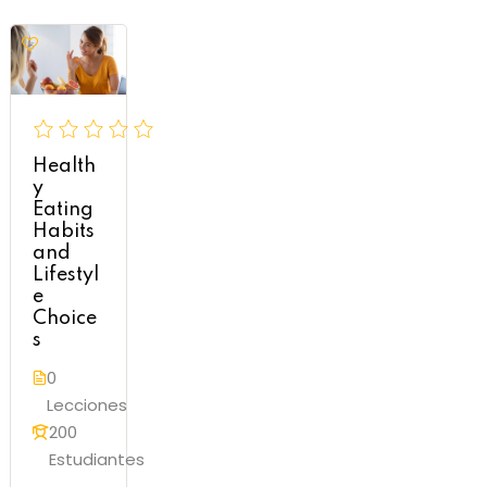
Health
y
Eating
Habits
and
Lifestyl
e
Choice
s
0
Lecciones
200
Estudiantes